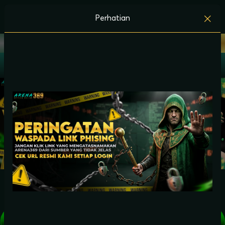
Perhatian
Login
Daftar
Home
Slot
Togel
Casino
Previous
Next
ELALUI QRIS (OYPAY), QRIS (COMIT), QRIS (OASIS), QRIS (VIP)
43.243.208.091