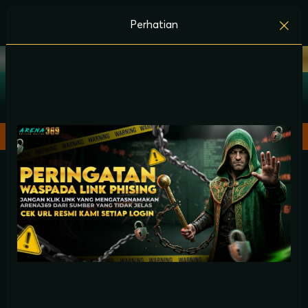
Perhatian
Login
Daftar
Casino
Sportsbook
Fishing
Arcade
Fishing
Joker
JDB
Jili