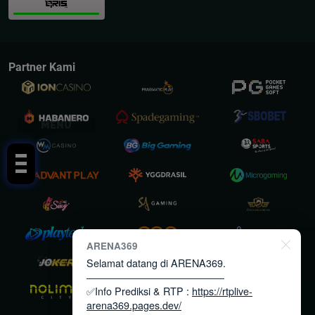
Partner Kami
MENU
ARENA369
Selamat datang di ARENA369.
――――――――――――――
✅Info Prediksi & RTP :
https://rtplive-
arena369.pages.dev/