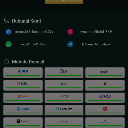
nomor terlengkap dan terdapat banyak hadiah menarik.
Arena369
menjadi pilihan utama para member slot untuk
bermain game slot bervarian dengan persentase
Hubungi Kami
kemenangan yang tinggi.
arena369slotgacor2024
@arenaofficial_369
+6281917493565
@Arena369office
Metode Deposit