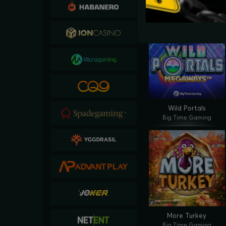
Big Bad Bison
Big Time Gaming
Wild Portals
Big Time Gaming
More Turkey
Big Time Gaming