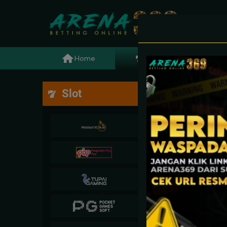
Home
Slot
Toge
Slot
Big Time Gaming