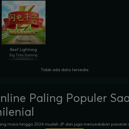
Beef Lightning
Big Time Gaming
Tidak ada data tersedia
line Paling Populer Saa
lenial
ang masa hingga 2024 mudah JP dan juga menyediakan pasaran 