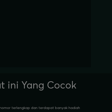
t ini Yang Cocok
nomor terlengkap dan terdapat banyak hadiah