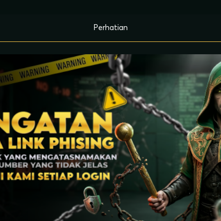
Perhatian
l
Casino
Sportsbook
Fis
Semua