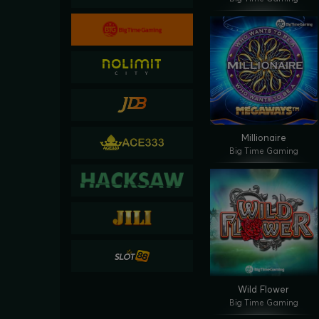
Millionaire
Big Time Gaming
Wild Flower
Big Time Gaming